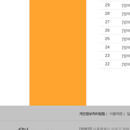
29
[방
28
[방
27
[방
26
[방
25
[방
24
[방
23
[방
22
[방
개인정보처리방침
이용약관
입
[방배관]
서울특별시 서초구 방배동