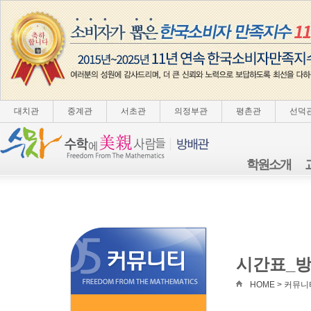
대치관
중계관
서초관
의정부관
평촌관
선덕
학원소개
시간표_
HOME > 커뮤니