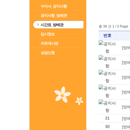
수미사_공지사항
공지사항_방배관
시간표_방배관
총 36 건 1 / 3 Page
입시정보
번호
자유게시판
[방
상담신청
[방
[방
[방
[방
31
[방
30
[방