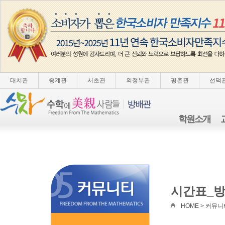
대치관
중계관
서초관
의정부관
평촌관
선덕
학원소개
시간표_
HOME > 커뮤니