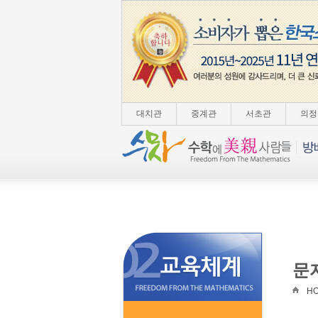
대치관
중계관
서초관
의정
문
H