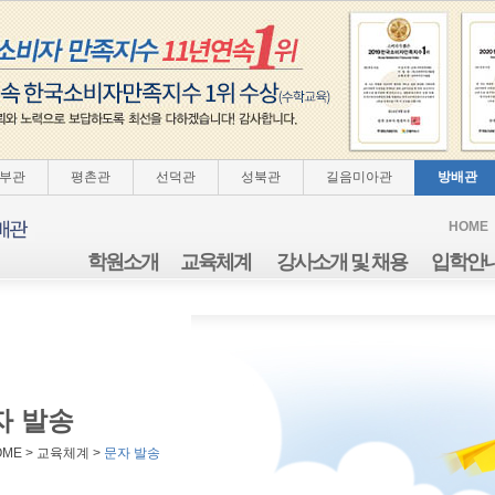
부관
평촌관
선덕관
성북관
길음미아관
방배관
HOME
학원소개
교육체계
강사소개 및 채용
입학안
자 발송
OME > 교육체계 >
문자 발송