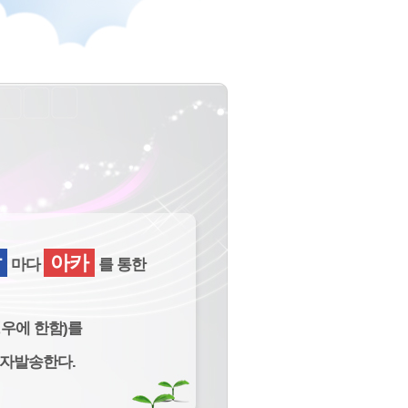
날
아카
마다
를 통한
우에 한함)를
문자발송한다.